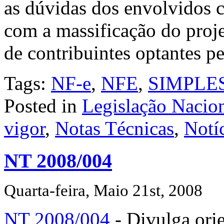
as dúvidas dos envolvidos
com a massificação do proj
de contribuintes optante
Tags:
NF-e
,
NFE
,
SIMPLE
Posted in
Legislação Nacio
vigor
,
Notas Técnicas
,
Notí
NT 2008/004
Quarta-feira, Maio 21st, 2008
NT 2008/004
- Divulga ori