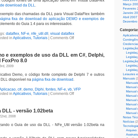
s códigos fontes de uma aplicação demo em Visual DataFlex
Março 20
a de download da DLL
.
Fevereiro
Janeiro 2
exemplo das chamadas da DLL para Visual DataFlex também
Abril 2007
página fixa de download do aplicação DEMO e exemplos de
Dezembro
plemento do Guia 1.4 para os interessados.
Categoria
gs:
dataflex
,
NF-e
,
nfe_util.dll
,
visual dataflex
Aplicativos
osted in
Aplicativos
,
Tutoriais
|
Comments Off
Contingên
Credencia
Legislaçã
Legisla
mo e exemplos de uso da DLL em C#, Delphi,
Legislaç
l FoxPro 8.0
Legislação
Legislaç
 3rd, 2009
Legislaç
icativo Demo, o código fonte completo de Delphi 7 e outros
Leiautes e
Manuais
(
 DLL disponível na
página fixa de download
.
Manuais
Manual 
Aplicacao
,
c#
,
demo
,
Dlphi
,
fontes
,
NF-e
,
vb
,
VFP
Manual 
osted in
Aplicativos
,
Tutoriais
|
Comments Off
Manual 
Manual 
Manual 
Manual 
 DLL - versão 1.02beta
Manual 
 22nd, 2008
Notas Téc
Notícias
(2
izando o Guia de uso da DLL - NFe_Util versão 1.02beta na
Tecnologi
Arquivo
Assinatu