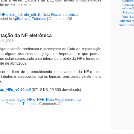
rada a versão 1.03beta da DLL com novas funcionalidades
Certific
ação do XML da NF-e.
Conexão
mútua
(
Schema
:
NF-e
,
nfe_util
,
nfe_util.dll
,
Nota Fiscal eletronica
Web Ser
osted in
Aplicativos
,
Tutoriais
|
Comments Off
Tutoriais
(5
Web Servi
tação da NF-eletrônica
4th, 2008
lgar a versão preliminar e incompleta do Guia de Implantação
com alguns assuntos que julgamos importante e que podem
ue estão começando a se interar do projeto da NF-e tendo em
ade de abril/2009.
ecer o item de preenchimento dos campos da NF-e com
tributos e acrescentar outros tópicos, pois ainda existe muito
o.
cao_NFe_v0.00.pdf
(871.2 KB, 29,350 downloads)
ia
,
implantação
,
NF-e
,
NFE
,
Nota Fiscal eletronica
Posted in
Tutoriais
|
Comments Off