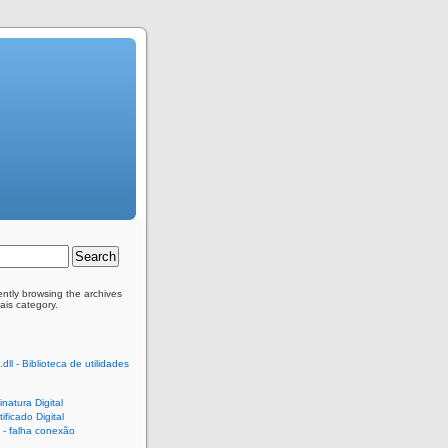
ently browsing the archives
iais category.
dll - Biblioteca de utilidades
natura Digital
ificado Digital
- falha conexão