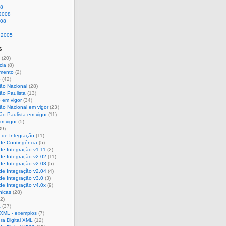
08
 2008
008
 2005
s
(20)
cia
(8)
mento
(2)
o
(42)
ção Nacional
(28)
ão Paulista
(13)
 em vigor
(34)
ão Nacional em vigor
(23)
ão Paulista em vigor
(11)
m vigor
(5)
39)
 de Integração
(11)
de Contingência
(5)
de Integração v1.11
(2)
de Integração v2.02
(11)
de Integração v2.03
(5)
de Integração v2.04
(4)
de Integração v3.0
(3)
de Integração v4.0x
(9)
nicas
(28)
2)
a
(37)
 XML - exemplos
(7)
ra Digital XML
(12)