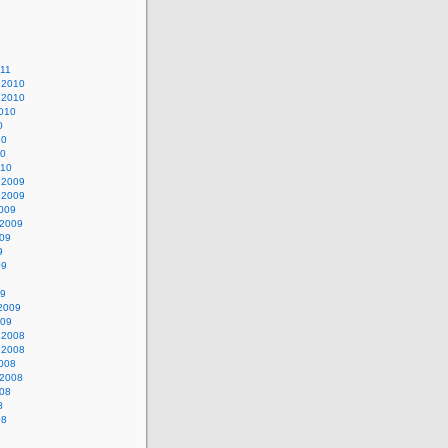
011
 2010
 2010
010
0
10
10
010
 2009
 2009
009
 2009
009
9
09
09
 2009
009
 2008
 2008
008
 2008
008
8
08