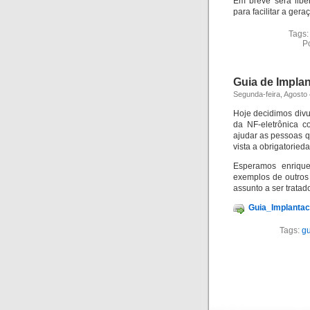
Em breve será libe
para facilitar a ger
Tags
P
Guia de Implan
Segunda-feira, Agosto 
Hoje decidimos divu
da NF-eletrônica 
ajudar as pessoas q
vista a obrigatoried
Esperamos enriqu
exemplos de outros 
assunto a ser tratad
Guia_Implanta
Tags:
gu