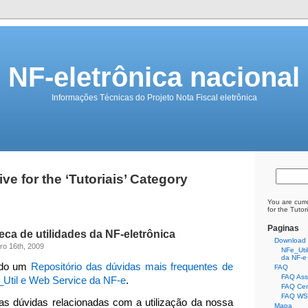
NF-eletrônica nacional
Informações Técnicas do Projeto Nota Fiscal eletrônica
ve for the ‘Tutoriais’ Category
You are curr
for the Tutor
Paginas
eca de utilidades da NF-eletrônica
Download
ro 16th, 2009
NFe_Util.
da NF-e
ndo um
Repositório das dúvidas mais frequentes de
FAQ
FAQ Assi
_Util e Web Service da NF-e
.
FAQ Cert
FAQ WS 
 as dúvidas relacionadas com a utilização da nossa
Mapa