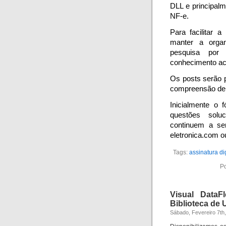
DLL e principalm
NF-e.
Para facilitar
manter a organ
pesquisa por
conhecimento a
Os posts serão 
compreensão de 
Inicialmente o 
questões solu
continuem a se
eletronica.com 
Tags:
assinatura dig
Po
Visual DataF
Biblioteca de 
Sábado, Fevereiro 7th