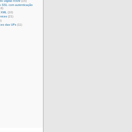
ado Digital X509
(15)
 SSL com autenticação
16)
 XML
(10)
vices
(21)
)
ces das UFs
(11)