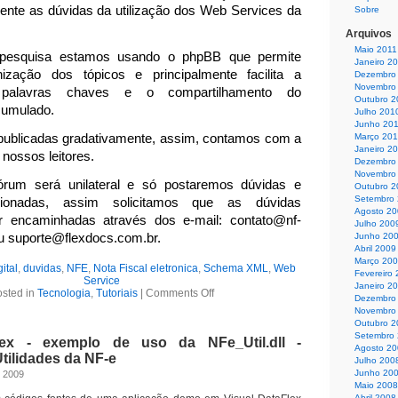
ente as dúvidas da utilização dos Web Services da
Sobre
Arquivos
Maio 2011
 a pesquisa estamos usando o phpBB que permite
Janeiro 2
ização dos tópicos e principalmente facilita a
Dezembro
Novembro
 palavras chaves e o compartilhamento do
Outubro 2
cumulado.
Julho 201
Junho 20
publicadas gradativamente, assim, contamos com a
Março 20
Janeiro 2
nossos leitores.
Dezembro
Novembro
fórum será unilateral e só postaremos dúvidas e
Outubro 2
Setembro
cionadas, assim solicitamos que as dúvidas
Agosto 2
r encaminhadas através dos e-mail: contato@nf-
Julho 200
ou suporte@flexdocs.com.br.
Junho 20
Abril 2009
Março 20
ital
,
duvidas
,
NFE
,
Nota Fiscal eletronica
,
Schema XML
,
Web
Fevereiro
Service
Janeiro 2
sted in
Tecnologia
,
Tutoriais
|
Comments Off
Dezembro
Novembro
Outubro 2
Setembro
lex - exemplo de uso da NFe_Util.dll -
Agosto 2
Utilidades da NF-e
Julho 200
Junho 20
, 2009
Maio 2008
Abril 2008