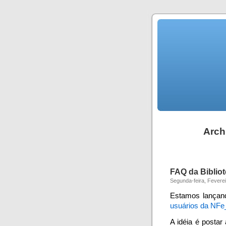
Archi
FAQ da Bibliot
Segunda-feira, Feverei
Estamos lança
usuários da NFe
A idéia é postar