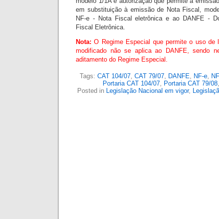
modelo 1/1A e autorização que permite a emissão
em substituição à emissão de Nota Fiscal, mode
NF-e - Nota Fiscal eletrônica e ao DANFE - D
Fiscal Eletrônica.
Nota:
O Regime Especial que permite o uso de 
modificado não se aplica ao DANFE, sendo nec
aditamento do Regime Especial.
Tags:
CAT 104/07
,
CAT 79/07
,
DANFE
,
NF-e
,
N
Portaria CAT 104/07
,
Portaria CAT 79/08
Posted in
Legislação Nacional em vigor
,
Legislaçã