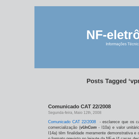
NF-eletr
Informações Técnica
Posts Tagged ‘vp
Comunicado CAT 22/2008
Segunda-feira, Maio 12th, 2008
Comunicado CAT 22/2008
- esclarece que os ca
comercialização (
vUnCom
- I10a) e valor unitár
I14a) têm finalidade meramente demonstrativa e
o formato previsto no leiaute da NF-e (4 casas dec