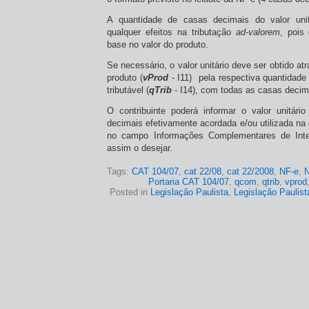
A quantidade de casas decimais do valor uni
qualquer efeitos na tributação
ad-valorem
, pois
base no valor do produto.
Se necessário, o valor unitário deve ser obtido at
produto (
vProd
- I11) pela respectiva quantidade 
tributável (
qTrib
- I14), com todas as casas decima
O contribuinte poderá informar o valor unitár
decimais efetivamente acordada e/ou utilizada na
no campo Informações Complementares de Inter
assim o desejar.
Tags:
CAT 104/07
,
cat 22/08
,
cat 22/2008
,
NF-e
,
Portaria CAT 104/07
,
qcom
,
qtrib
,
vprod
Posted in
Legislação Paulista
,
Legislação Paulist