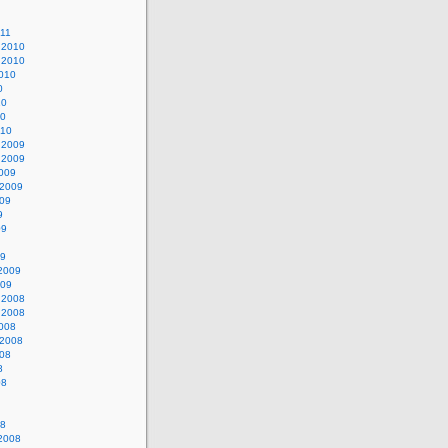
011
 2010
 2010
010
0
10
10
010
 2009
 2009
009
 2009
009
9
09
09
 2009
009
 2008
 2008
008
 2008
008
8
08
08
 2008