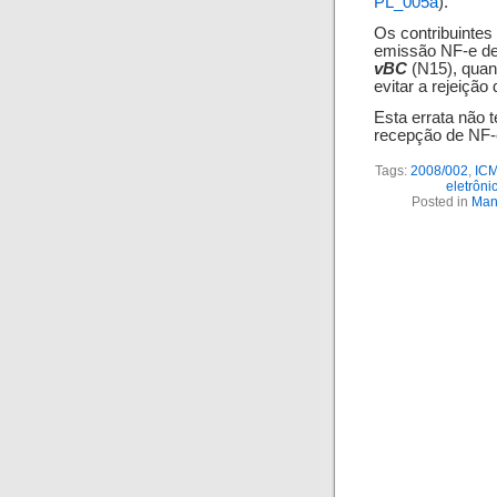
PL_005a
).
Os contribuintes
emissão NF-e d
vBC
(N15), quand
evitar a rejeiçã
Esta errata não
recepção de NF-
Tags:
2008/002
,
IC
eletrôni
Posted in
Man