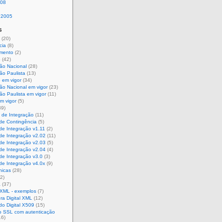
008
 2005
s
(20)
cia
(8)
mento
(2)
o
(42)
ção Nacional
(28)
ão Paulista
(13)
 em vigor
(34)
ão Nacional em vigor
(23)
ão Paulista em vigor
(11)
m vigor
(5)
39)
 de Integração
(11)
de Contingência
(5)
de Integração v1.11
(2)
de Integração v2.02
(11)
de Integração v2.03
(5)
de Integração v2.04
(4)
de Integração v3.0
(3)
de Integração v4.0x
(9)
nicas
(28)
2)
a
(37)
 XML - exemplos
(7)
ra Digital XML
(12)
ado Digital X509
(15)
 SSL com autenticação
16)