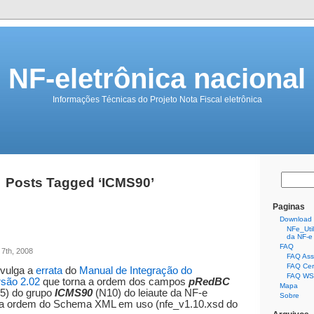
NF-eletrônica nacional
Informações Técnicas do Projeto Nota Fiscal eletrônica
Posts Tagged ‘ICMS90’
Paginas
Download
NFe_Util.
da NF-e
FAQ
 7th, 2008
FAQ Assi
FAQ Cert
ivulga a
errata
do
Manual de Integração do
FAQ WS 
rsão 2.02
que torna a ordem dos campos
pRedBC
Mapa
5) do grupo
ICMS90
(N10) do leiaute da NF-e
Sobre
a ordem do Schema XML em uso (nfe_v1.10.xsd do