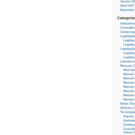
Janeiro 2
Abril 2007
Dezembro
Categoria
Aplicativos
Contingên
Credencia
Legislaçã
Legisla
Legislaç
Legislação
Legislaç
Legislaç
Leiautes e
Manuais
(
Manuais
Manual 
Manual 
Manual 
Manual 
Manual 
Manual 
Manual 
Notas Téc
Notícias
(2
Tecnologi
Arquivo
Assinatu
Certific
Conexão
mútua
(