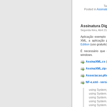
Ta
Posted in
Assinat
Assinatura Di
Segunda-feira, Abril 21
Aplicação exemplo 
XML, a aplicação 
Edition
(uso gratuito)
É necessário que e
windows.
AssinaXML.cs
(
AssinaXML.zip
Associacao.pfx
NF-e.xml - vers
using System;
using System.
using System.
using System.
using System