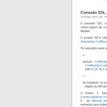
Conexão SSL 
Domingo, Abril 13th, 2
A conexão SSL co
canal seguro de co
digitais.
O projeto NF-e uti
Autoridade Certifica
Os requisitos para 
possuir
Certific
Certificadora
cre
OID=2.16.76.1.3.3
ter instalado os ce
digital do WS d
O Anexo 1- Est
Credenciamento com
II - do
Manual de
exemplos que tratam