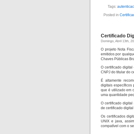
Tags:
autentica
Posted in
Certific
Certificado Di
Domingo, Abril 13th, 2
O projeto Nota Fisca
emitidos por qualqu
Chaves Públicas Bras
O certificado digit
CNPJ do titular do ce
É altamente recom
digitais específicos
que é utilizado em 
uma quantidade pequ
O certificado digi
de certificado digita
Os certificados dig
UNIX e java, assi
compatível com o s