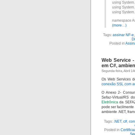
using System
using System.
using System.
namespace A
(more…)
Tags:
assinar NF-e
D
Posted in
Assin
Web Service -
em C#, ambien
Segunda-feira, Abril 14
Os Web Services d
conexão SSL com au
O Anexo 2- Consu
Sefaz-Virtual/RS 
Eletrônica
da SEFAZ
pode ser facilmente 
ambiente .NET, fram
Tags:
.NET
,
c#
,
con
Posted in
Certific
Se