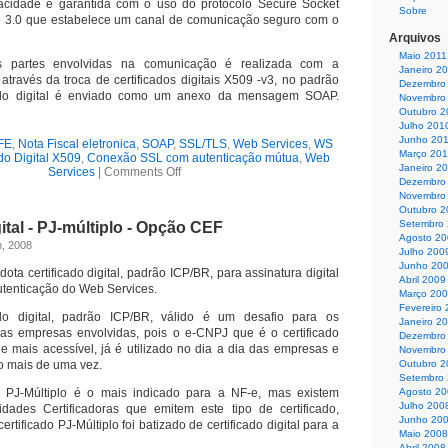
acidade é garantida com o uso do protocolo Secure Socket
Sobre
o 3.0 que estabelece um canal de comunicação seguro com o
Arquivos
Maio 2011
as partes envolvidas na comunicação é realizada com a
Janeiro 2
através da troca de certificados digitais X509 -v3, no padrão
Dezembro
cado digital é enviado como um anexo da mensagem SOAP.
Novembro
Outubro 2
Julho 201
Junho 20
FE
,
Nota Fiscal eletronica
,
SOAP
,
SSL/TLS
,
Web Services
,
WS
Março 20
ado Digital X509
,
Conexão SSL com autenticação mútua
,
Web
Janeiro 2
Services
|
Comments Off
Dezembro
Novembro
Outubro 2
Setembro
gital - PJ-múltiplo - Opção CEF
Agosto 2
h, 2008
Julho 200
Junho 20
ota certificado digital, padrão ICP/BR, para assinatura digital
Abril 2009
tenticação do Web Services.
Março 20
Fevereiro
ado digital, padrão ICP/BR, válido é um desafio para os
Janeiro 2
as empresas envolvidas, pois o e-CNPJ que é o certificado
Dezembro
e mais acessível, já é utilizado no dia a dia das empresas e
Novembro
o mais de uma vez.
Outubro 2
Setembro
tal PJ-Múltiplo é o mais indicado para a NF-e, mas existem
Agosto 2
Julho 200
dades Certificadoras que emitem este tipo de certificado,
Junho 20
ertificado PJ-Múltiplo foi batizado de certificado digital para a
Maio 2008
Abril 2008