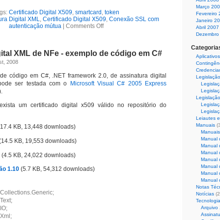
Março 20
gs:
Certificado Digital X509
,
smartcard
,
token
Fevereiro
ura Digital XML
,
Certificado Digital X509
,
Conexão SSL com
Janeiro 2
autenticação mútua
|
Comments Off
Abril 2007
Dezembro
Categoria
gital XML de NFe - exemplo de código em C#
Aplicativos
st, 2008
Contingên
Credencia
de código em C#, .NET framework 2.0, de assinatura digital
Legislaçã
pode ser testada com o
Microsoft Visual C# 2005 Express
Legisla
.
Legislaç
Legislação
xista um certificado digital x509 válido no repositório do
Legislaç
Legislaç
Leiautes e
Manuais
(
17.4 KB, 13,448 downloads)
Manuais
Manual 
(14.5 KB, 19,553 downloads)
Manual 
Manual 
(4.5 KB, 24,022 downloads)
Manual 
Manual 
ão 1.10
(5.7 KB, 54,312 downloads)
Manual 
Manual 
Notas Téc
Collections.Generic;
Notícias
(2
Text;
Tecnologi
Arquivo
IO;
Assinatu
.Xml;