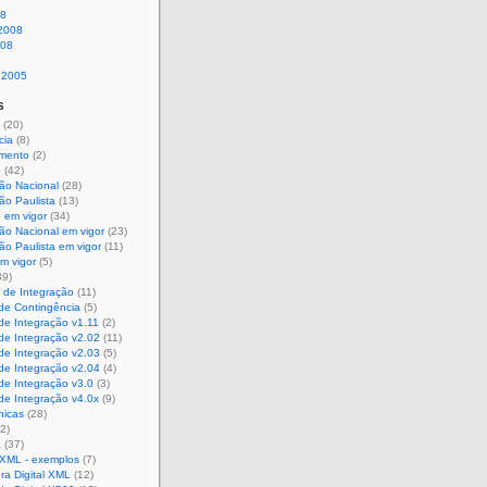
08
 2008
008
 2005
s
(20)
cia
(8)
mento
(2)
o
(42)
ção Nacional
(28)
ão Paulista
(13)
 em vigor
(34)
ão Nacional em vigor
(23)
ão Paulista em vigor
(11)
m vigor
(5)
39)
 de Integração
(11)
de Contingência
(5)
de Integração v1.11
(2)
de Integração v2.02
(11)
de Integração v2.03
(5)
de Integração v2.04
(4)
de Integração v3.0
(3)
de Integração v4.0x
(9)
nicas
(28)
2)
a
(37)
 XML - exemplos
(7)
ra Digital XML
(12)