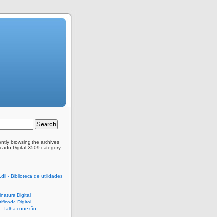
ently browsing the archives
ficado Digital X509 category.
dll - Biblioteca de utilidades
natura Digital
ificado Digital
- falha conexão