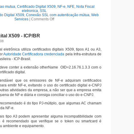
cao mutua
,
Certificado Digital X509
,
NF-e
,
NFE
,
Nota Fiscal
eletronica
,
SSL
ado Digital X509
,
Conexão SSL com autenticação mútua
,
Web
Services
|
Comments Off
gital X509 - ICP/BR
008
l eletrônica utiliza certificados digitais X509, tipos A1 ou A3,
er
Autoridade Certificadora credenciada
pela Infra-estrutura de
ileira - ICP-Brasil.
al deve conter a extensão otherName OID=2.16.76.1.3.3 com o
rtificado digital.
endável que os emissores de NF-e adquiram certificados
 para emitir NF-e, evitando o uso do certificado digital e-CNPJ
outras atividades da empresa, a não ser que a empresa emita
ena de NF-e diária e consiga conciliar o uso do e-CNPJ.
tal recomendado é do tipo PJ-mútiplo, que algumas AC chamam
l da NF-e.
itais tipo A3 podem apresentar alguma incompatibilidade com
m é recomendado que verifique se o token ou smartcard é
eu ambiente e equipamento.