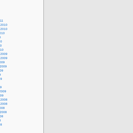
011
 2010
 2010
010
0
10
10
010
 2009
 2009
009
 2009
009
9
09
09
 2009
009
 2008
 2008
008
 2008
008
8
08