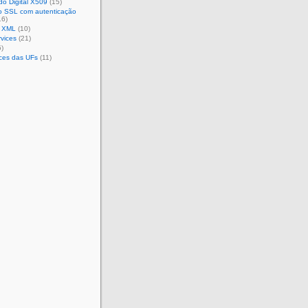
ado Digital X509
(15)
 SSL com autenticação
16)
 XML
(10)
vices
(21)
)
ces das UFs
(11)