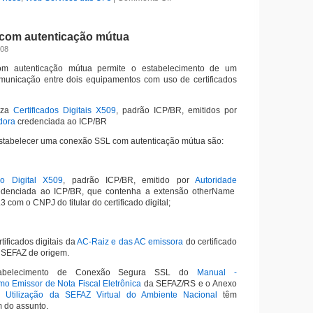
com autenticação mútua
008
m autenticação mútua permite o estabelecimento de um
municação entre dois equipamentos com uso de certificados
liza
Certificados Digitais X509
, padrão ICP/BR, emitidos por
dora
credenciada ao ICP/BR
estabelecer uma conexão SSL com autenticação mútua são:
ado Digital X509
, padrão ICP/BR, emitido por
Autoridade
denciada ao ICP/BR, que contenha a extensão otherName
 com o CNPJ do titular do certificado digital;
rtificados digitais da
AC-Raiz e das AC emissora
do certificado
a SEFAZ de origem.
abelecimento de Conexão Segura SSL do
Manual -
o Emissor de Nota Fiscal Eletrônica
da SEFAZ/RS e o Anexo
 Utilização da SEFAZ Virtual do Ambiente Nacional
têm
 do assunto.