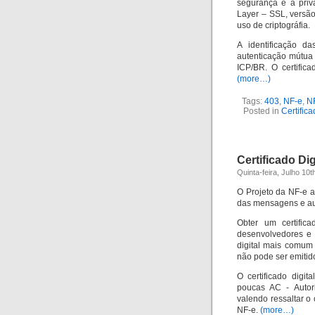
segurança e a priv
Layer – SSL, versã
uso de criptográfia.
A identificação d
autenticação mútua 
ICP/BR. O certifi
(more…)
Tags:
403
,
NF-e
,
N
Posted in
Certific
Certificado Di
Quinta-feira, Julho 10t
O Projeto da NF-e ad
das mensagens e au
Obter um certific
desenvolvedores e 
digital mais comum 
não pode ser emitid
O certificado digi
poucas AC - Autori
valendo ressaltar o c
NF-e.
(more…)