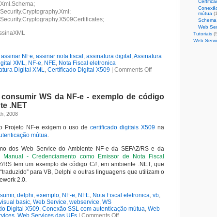
Certific
.Xml.Schema;
Conexão
Security.Cryptography.Xml;
mútua
(
Security.Cryptography.X509Certificates;
Schema
Web Ser
ssinaXML
Tutoriais
(5
Web Servi
,
assinar NFe
,
assinar nota fiscal
,
assinatura digital
,
Assinatura
igital XML
,
NF-e
,
NFE
,
Nota Fiscal eletronica
atura Digital XML
,
Certificado Digital X509
|
Comments Off
 consumir WS da NF-e - exemplo de código
te .NET
th, 2008
o Projeto NF-e exigem o uso de
certificado digitais X509
na
tenticação mútua
.
mo dos Web Service do Ambiente NF-e da SEFAZ/RS e da
do
Manual - Credenciamento como Emissor de Nota Fiscal
/RS tem um exemplo de código C#, em ambiente .NET, que
“traduzido” para VB, Delphi e outras linguagens que utilizam o
ework 2.0.
sumir
,
delphi
,
exemplo
,
NF-e
,
NFE
,
Nota Fiscal eletronica
,
vb
,
visual basic
,
Web Service
,
webservice
,
WS
ado Digital X509
,
Conexão SSL com autenticação mútua
,
Web
rvices
,
Web Services das UFs
|
Comments Off