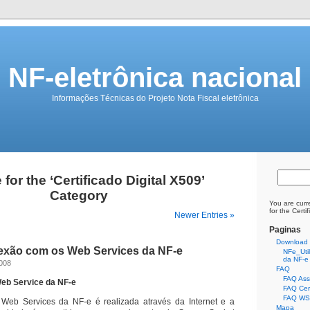
NF-eletrônica nacional
Informações Técnicas do Projeto Nota Fiscal eletrônica
 for the ‘Certificado Digital X509’
Category
You are curr
for the Certi
Newer Entries »
Paginas
Download
exão com os Web Services da NF-e
NFe_Util.
da NF-e
2008
FAQ
FAQ Assi
eb Service da NF-e
FAQ Cert
FAQ WS 
eb Services da NF-e é realizada através da Internet e a
Mapa