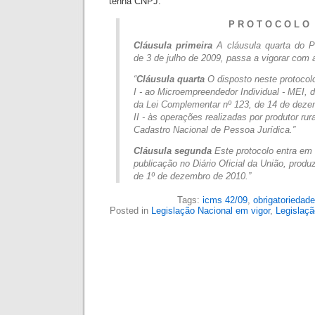
tenha CNPJ:
P R O T O C O L O
Cláusula primeira
A cláusula quarta do P
de 3 de julho de 2009, passa a vigorar com 
“
Cláusula quarta
O disposto neste protocolo
I - ao Microempreendedor Individual - MEI, d
da Lei Complementar nº 123, de 14 de deze
II - às operações realizadas por produtor rura
Cadastro Nacional de Pessoa Jurídica.”
Cláusula segunda
Este protocolo entra em 
publicação no Diário Oficial da União, produz
de 1º de dezembro de 2010.”
Tags:
icms 42/09
,
obrigatoriedade
Posted in
Legislação Nacional em vigor
,
Legislaçã