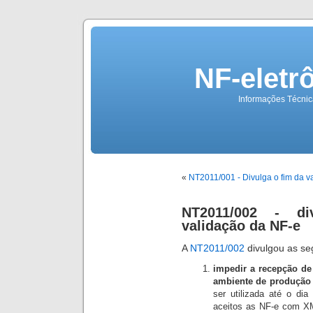
NF-eletr
Informações Técnica
«
NT2011/001 - Divulga o fim da 
NT2011/002 - di
validação da NF-e
A
NT2011/002
divulgou as seg
impedir a recepção de
ambiente de produção
ser utilizada até o di
aceitos as NF-e com XM