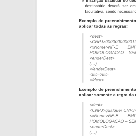
Inscrição Estadual do des
destinatário deverá ser om
facultativa, sendo necessári
Exemplo de preenchimento 
aplicar todas as regras:
<dest>
<CNPJ>000000000001
<xNome>NF-E E
HOMOLOGACAO – SEM
<enderDest>
(…)
</enderDest>
<IE></IE>
</dest>
Exemplo de preenchimento 
aplicar somente a regra da 
<dest>
<CNPJ>qualquer CNPJ
<xNome>NF-E E
HOMOLOGACAO – SEM
<enderDest>
(…)