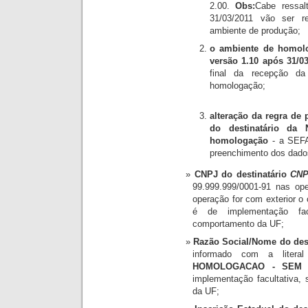
2.00.
Obs:
Cabe ressal
31/03/2011 vão ser re
ambiente de produção;
o ambiente de homolo
versão 1.10 após 31/03
final da recepção d
homologação;
alteração da regra de
do destinatário da
homologação
- a SEFA
preenchimento dos dados
CNPJ do destinatário
CNP
99.999.999/0001-91 nas ope
operação for com exterior o
é de implementação facu
comportamento da UF;
Razão Social/Nome do des
informado com a liter
HOMOLOGACAO - SEM 
implementação facultativa,
da UF;