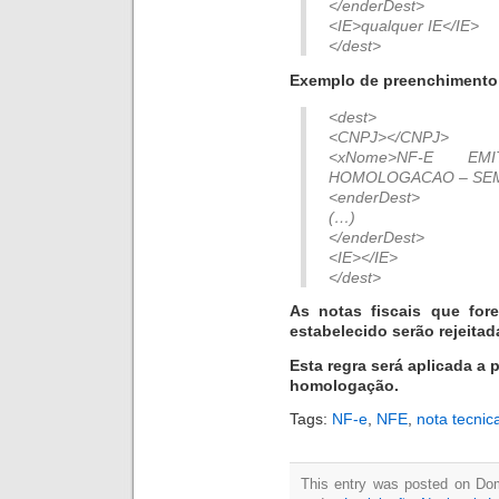
</enderDest>
<IE>qualquer IE</IE>
</dest>
Exemplo de preenchimento 
<dest>
<CNPJ></CNPJ>
<xNome>NF-E E
HOMOLOGACAO – SEM
<enderDest>
(…)
</enderDest>
<IE></IE>
</dest>
As notas fiscais que for
estabelecido serão rejeitad
Esta regra será aplicada a p
homologação.
Tags:
NF-e
,
NFE
,
nota tecnic
This entry was posted on Dom